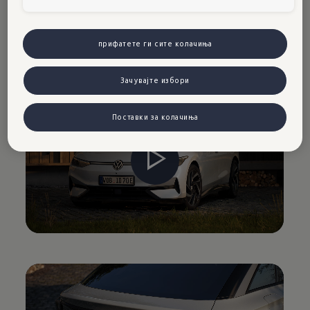
Како што се приближувате до вашето
возило, фаровите накратко светнуваат, како
прифатете ги сите колачиња
да ви намигнуваат и притоа прават ID. да
изгледа речиси човечки.²
Зачувајте избори
Поставки за колачиња