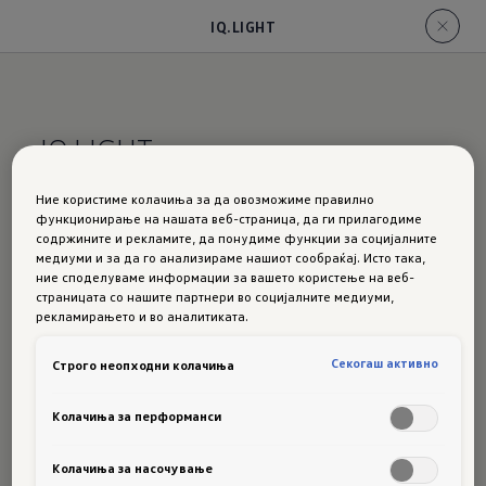
IQ.LIGHT
IQ.LIGHT
Ние користиме колачиња за да овозможиме правилно
Подготвен скоро
на сè
функционирање на нашата веб-страница, да ги прилагодиме
содржините и рекламите, да понудиме функции за социјалните
Уште на прв поглед, новиот ID.7 по желба го
медиуми и за да го анализираме нашиот сообраќај. Исто така,
покажува неговото вистински врвно
ние споделуваме информации за вашето користење на веб-
страницата со нашите партнери во социјалните медиуми,
обележје:
иновативниот IQ.LIGHT
.
Matrix
рекламирањето и во аналитиката.
технологијата
овозможува постојано
возење со долго светло без да ги
Секогаш активно
Строго неопходни колачиња
заслепувате другите учесници во
Колачиња за перформанси
сообраќајот¹. Елегантен
светечки појас
се
протега помеѓу убаво оформените LED
Колачиња за насочување
Matrix фарови и долж логото Volkswagen.