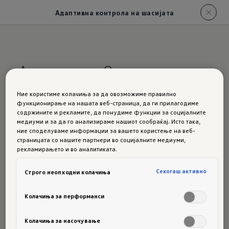
Адаптивна контрола на шасијата
Амортизира. Освен
очекувањата.
Ние користиме колачиња за да овозможиме правилно
функционирање на нашата веб-страница, да ги прилагодиме
содржините и рекламите, да понудиме функции за социјалните
Прилагодливо регулирање на подвозјето на
медиуми и за да го анализираме нашиот сообраќај. Исто така,
Passat DCC Pro
ние споделуваме информации за вашето користење на веб-
страницата со нашите партнери во социјалните медиуми,
Честопати невидливите иновации се оние што
рекламирањето и во аналитиката.
ја прават разликата. Како на пример, по
Секогаш активно
Строго неопходни колачиња
желба достапното
прилагодливо
регулирање на подвозјето DCC Pro со
Колачиња за перформанси
динамично управување
. Електронски
контролираните
амортизери со систем со 2
Колачиња за насочување