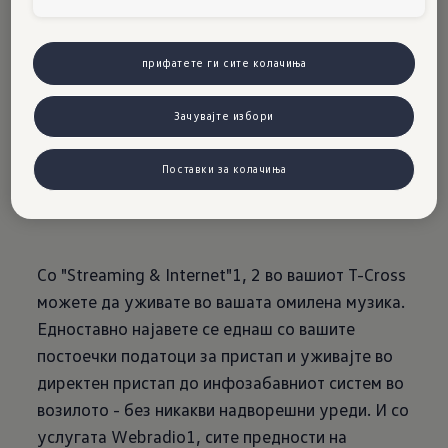
g &
прифатете ги сите колачиња
Зачувајте избори
Internet
Поставки за колачиња
Со "Streaming & Internet"1, 2 во вашиот T-Cross
можете да уживате во вашата омилена музика.
Едноставно најавете се еднаш со вашите
постоечки податоци за пристап и уживајте во
директен пристап до инфозабавниот систем во
возилото - без никакви надворешни уреди. И со
услугата Webradio1, сите предности на