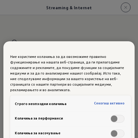
Streaming & Internet
Останете
во етер
Ние користиме колачиња за да овозможиме правилно
Новиот
функционирање на нашата веб-страница, да ги прилагодиме
содржините и рекламите, да понудиме функции за социјалните
медиуми и за да го анализираме нашиот сообраќај. Исто така,
ние споделуваме информации за вашето користење на веб-
страницата со нашите партнери во социјалните медиуми,
T-Cross:
рекламирањето и во аналитиката.
Секогаш активно
Строго неопходни колачиња
Streamin
Колачиња за перформанси
Колачиња за насочување