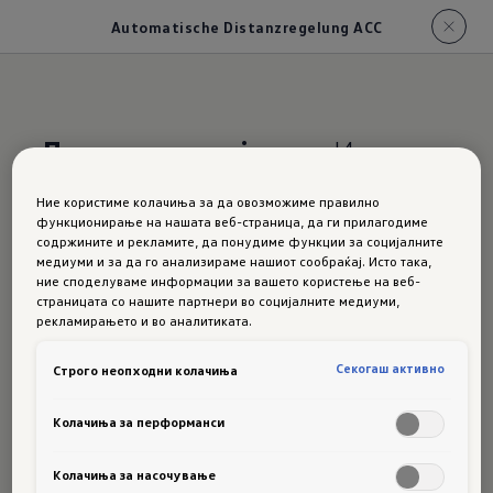
Automatische Distanzregelung ACC
Држете растојание.
И
почитувајте ги
Ние користиме колачиња за да овозможиме правилно
ограничувањата на
функционирање на нашата веб-страница, да ги прилагодиме
содржините и рекламите, да понудиме функции за социјалните
брзината.
медиуми и за да го анализираме нашиот сообраќај. Исто така,
ние споделуваме информации за вашето користење на веб-
страницата со нашите партнери во социјалните медиуми,
Taigo:
рекламирањето и во аналитиката.
Секогаш активно
Строго неопходни колачиња
Автомат
Колачиња за перформанси
Колачиња за насочување