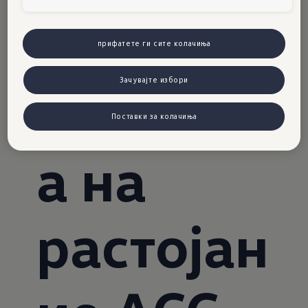
ска
прифатете ги сите колачиња
Зачувајте избори
контрол
Поставки за колачиња
а на
растојан