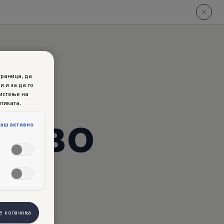
раница, да
 и за да го
ристење на
тиката.
us
во
гаш активно
n
е колачиња