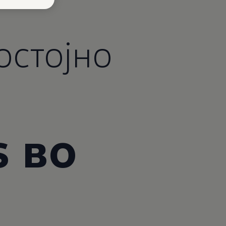
остојно
s
во