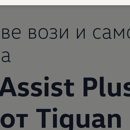
ве вози и сам
ра
Assist Plu
от
Tiguan