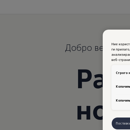
Добро ве вози 
Ние корис
ги прилаго
анализирам
веб-страни
Park
Строго 
Колачињ
нов
Колачињ
Поставк