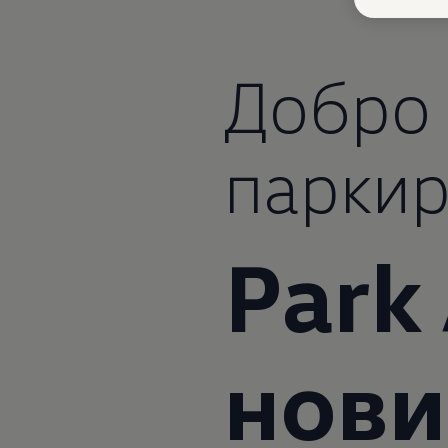
Добро 
парки
Park 
нови