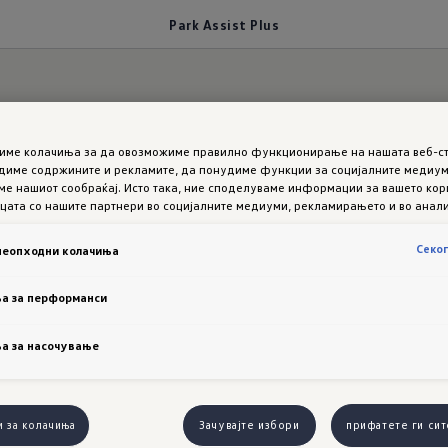
Park Assist Plus
и самостојно паркира
тиме колачиња за да овозможиме правилно функционирање на нашата веб-ст
диме содржините и рекламите, да понудиме функции за социјалните медиуми
е нашиот сообраќај. Исто така, ние споделуваме информации за вашето ко
цата со нашите партнери во социјалните медиуми, рекламирањето и во анали
 Assist Pl
Секо
неопходни колачиња
а за перформанси
иот
Tigua
а за насочување
и за колачиња
Зачувајте избори
прифатете ги сит