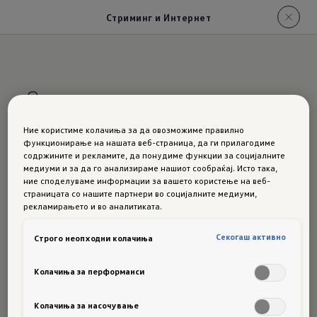
Стриминг и Интернет
Останете на станицата
Ние користиме колачиња за да овозможиме правилно
Стримин
функционирање на нашата веб-страница, да ги прилагодиме
содржините и рекламите, да понудиме функции за социјалните
медиуми и за да го анализираме нашиот сообраќај. Исто така,
ние споделуваме информации за вашето користење на веб-
страницата со нашите партнери во социјалните медиуми,
г
и
рекламирањето и во аналитиката.
Секогаш активно
Строго неопходни колачиња
интерне
Колачиња за перформанси
Колачиња за насочување