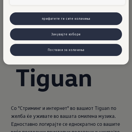
т
во
прифатете ги сите колачиња
Зачувајте избори
новиот
Поставки за колачиња
Tiguan
Со "Стриминг и интернет" во вашиот Tiguan по
желба ќе уживате во вашата омилена музика.
Едноставно логирајте се еднократно со вашите
веќе постоечки пристапни податоци и уживајте