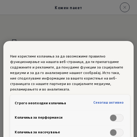
Кожен пакет
Пакет со кожа
Ние користиме колачиња за да овозможиме правилно
Стилски
функционирање на нашата веб-страница, да ги прилагодиме
содржините и рекламите, да понудиме функции за социјалните
медиуми и за да го анализираме нашиот сообраќај. Исто така,
облечен
во
ние споделуваме информации за вашето користење на веб-
страницата со нашите партнери во социјалните медиуми,
рекламирањето и во аналитиката.
кожа
Секогаш активно
Строго неопходни колачиња
Колачиња за перформанси
За вашиот Touareg ви се опционално достапни
два висококвалитетни пакети со кожа
:
Puglia
Колачиња за насочување