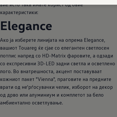
вие исто така имате корист од овие
карактеристики:
Elegance
Ако ја изберете линијата на опрема Elegance,
вашиот Touareg ќе сјае со елегантен светлосен
потпис напред со HD-Matrix фаровите, а одзади
со експресивни 3D-LED задни светла и осветлено
лого. Во внатрешноста, акцент поставуваат
кожниот пакет "Vienna", праговите на предните
врати од не'рѓосувачки челик, изборот на декор
од дрво или алуминиум и комплетот за бело
амбиентално осветлување.