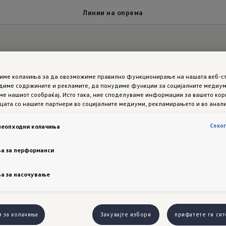
Линии на опрема
тиме колачиња за да овозможиме правилно функционирање на нашата веб-ст
диме содржините и рекламите, да понудиме функции за социјалните медиуми
е нашиот сообраќај. Исто така, ние споделуваме информации за вашето ко
цата со нашите партнери во социјалните медиуми, рекламирањето и во анали
видуалност
п
Секо
неопходни колачиња
а
а за перформанси
а за насочување
Touareg импресионира со широк спектар на
и за колачиња
Зачувајте избори
прифатете ги сит
сериска опрема. Во линиите Elegance и R-Line,