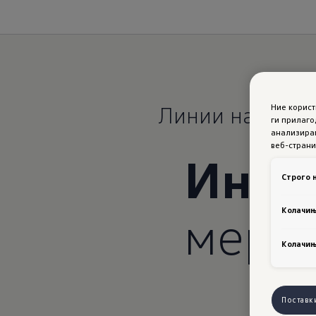
Ние корис
ги прилаго
анализирам
веб-страни
Инди
Строго 
мерк
Колачињ
Колачињ
Поставк