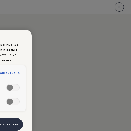
раница, да
 и за да го
ристење на
тиката.
о
гаш активно
е колачиња