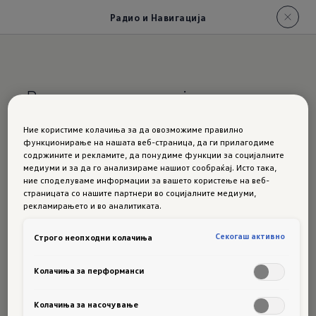
Радио и Навигација
Ние користиме колачиња за да овозможиме правилно
Насочен кон
функционирање на нашата веб-страница, да ги прилагодиме
содржините и рекламите, да понудиме функции за социјалните
медиуми и за да го анализираме нашиот сообраќај. Исто така,
возачот.
Цело
ние споделуваме информации за вашето користење на веб-
страницата со нашите партнери во социјалните медиуми,
рекламирањето и во аналитиката.
сно без
Секогаш активно
Строго неопходни колачиња
прекинувачи
Колачиња за перформанси
Колачиња за насочување