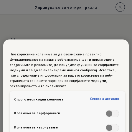
Управување со четири тркала
Управување на сите тркала
Ние користиме колачиња за да овозможиме правилно
Управувајте
функционирање на нашата веб-страница, да ги прилагодиме
содржините и рекламите, да понудиме функции за социјалните
медиуми и за да го анализираме нашиот сообраќај. Исто така,
поагилно
,
ние споделуваме информации за вашето користење на веб-
страницата со нашите партнери во социјалните медиуми,
рекламирањето и во аналитиката.
маневрирајте
Секогаш активно
Строго неопходни колачиња
поудобно
Колачиња за перформанси
Колачиња за насочување