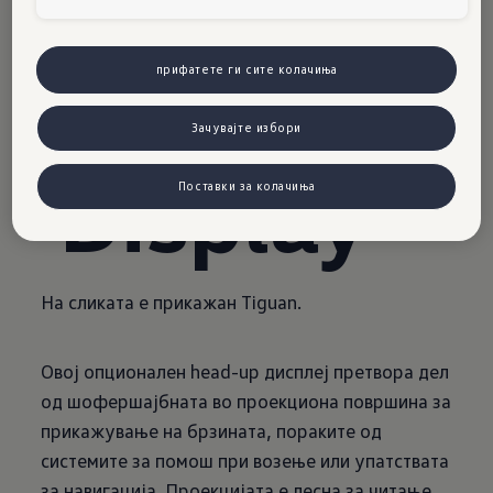
Head-
Up-
прифатете ги сите колачиња
Зачувајте избори
Display
Поставки за колачиња
На сликата е прикажан Tiguan.
Овој опционален head-up дисплеј претвора дел
од шофершајбната во проекциона површина за
прикажување на брзината, пораките од
системите за помош при возење или упатствата
за навигација. Проекцијата е лесна за читање