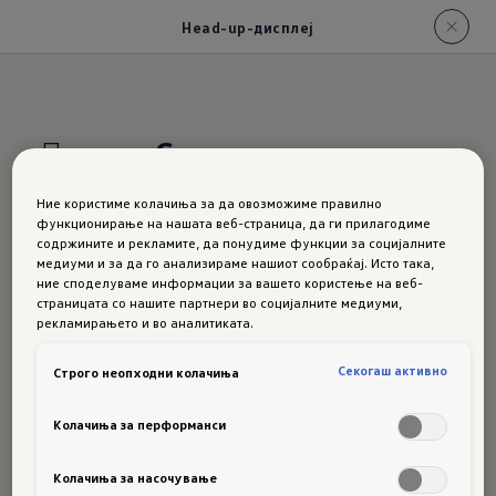
Head-up-дисплеј
Поглед.
Сите важни
информации.
Ние користиме колачиња за да овозможиме правилно
функционирање на нашата веб-страница, да ги прилагодиме
Новиот
содржините и рекламите, да понудиме функции за социјалните
медиуми и за да го анализираме нашиот сообраќај. Исто така,
ние споделуваме информации за вашето користење на веб-
страницата со нашите партнери во социјалните медиуми,
рекламирањето и во аналитиката.
Golf:
Секогаш активно
Строго неопходни колачиња
Колачиња за перформанси
Колачиња за насочување