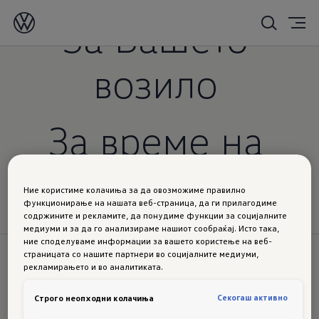
За Вашето
возило
За време на
испорака
Ние користиме колачиња за да овозможиме правилно
функционирање на нашата веб-страница, да ги прилагодиме
содржините и рекламите, да понудиме функции за социјалните
медиуми и за да го анализираме нашиот сообраќај. Исто така,
ние споделуваме информации за вашето користење на веб-
страницата со нашите партнери во социјалните медиуми,
рекламирањето и во аналитиката.
Секогаш активно
Строго неопходни колачиња