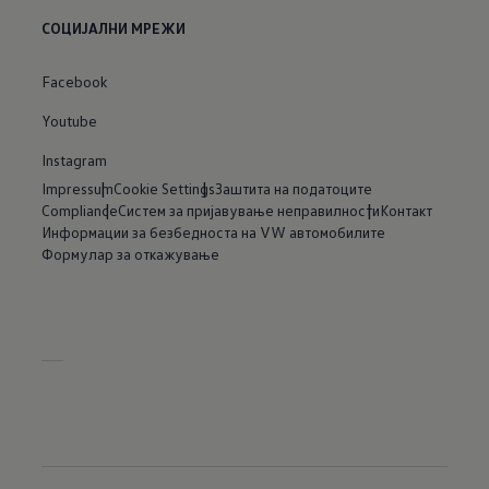
СОЦИЈАЛНИ МРЕЖИ
Facebook
Youtube
Instagram
Impressum
Cookie Settings
Заштита на податоците
Compliance
Систем за пријавување неправилности
Контакт
Информации за безбедноста на VW автомобилите
Формулар за откажување