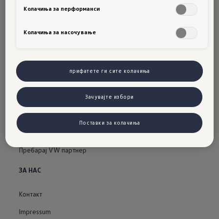
Колачиња за перформанси
Колачиња за насочување
VOLKSWAGEN
Новости
прифатете ги сите колачиња
360° Volkswagen салон
Зачувајте избори
Car-Net
Поставки за колачиња
СЕРВИС
Пребарај VW партнер
ЗА НАС
Контакт
Impressum