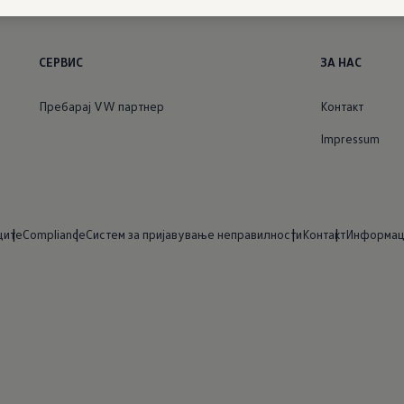
СЕРВИС
ЗА НАС
Пребарај VW партнер
Контакт
Impressum
ците
Compliance
Систем за пријавување неправилности
Контакт
Информаци