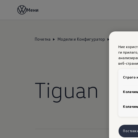
Мени
Почетна
Модели и Конфигуратор
Сите модели
Ние корис
ги прилаго
анализирам
веб-страни
Строго 
Tiguan
Колачињ
Колачињ
Поставк