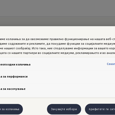
Tiguan
тиме колачиња за да овозможиме правилно функционирање на нашата веб-ст
диме содржините и рекламите, да понудиме функции за социјалните медиуми
е нашиот сообраќај. Исто така, ние споделуваме информации за вашето ко
цата со нашите партнери во социјалните медиуми, рекламирањето и во анали
Секо
неопходни колачиња
а за перформанси
а за насочување
и за колачиња
Зачувајте избори
прифатете ги сит