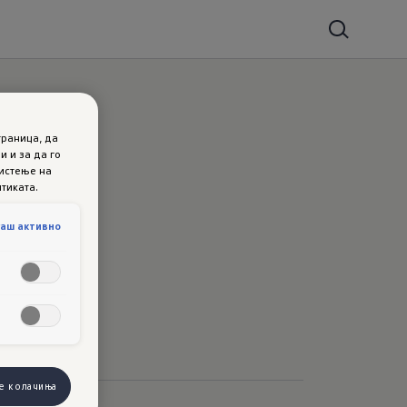
раница, да
 и за да го
ристење на
тиката.
гаш активно
е колачиња