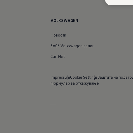
VOLKSWAGEN
Новости
360° Volkswagen салон
Car-Net
Impressum
Cookie Settings
Заштита на подато
Формулар за откажување