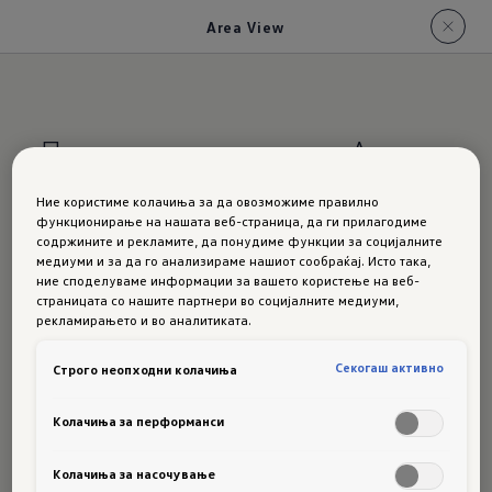
Area View
Приказ на околината „Area
View“
Ние користиме колачиња за да овозможиме правилно
функционирање на нашата веб-страница, да ги прилагодиме
содржините и рекламите, да понудиме функции за социјалните
За
преглед наоколу.
медиуми и за да го анализираме нашиот сообраќај. Исто така,
ние споделуваме информации за вашето користење на веб-
Маневрирање во прометниот центар на
страницата со нашите партнери во социјалните медиуми,
градот, во катната гаража или на непрооден
рекламирањето и во аналитиката.
терен: има многу ситуации, во кои како на
Секогаш активно
Строго неопходни колачиња
возач на автомобил би можел да ви биде
потребен уште еден пар очи. Со
Колачиња за перформанси
опционалниот приказ на околината "Area
View" добивате четири камери кои ја снимаат
Колачиња за насочување