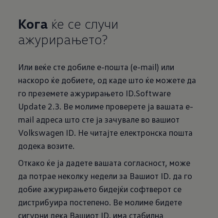
Кога
ќе се случи
ажурирањето?
Или веќе сте добиле е-пошта (e-mail) или
наскоро ќе добиете, од каде што ќе можете да
го преземете ажурирањето ID.Software
Update 2.3. Ве молиме проверете ја вашата e-
mail адреса што сте ја зачувале во вашиот
Volkswagen ID. Не читајте електронска пошта
додека возите.
Откако ќе ја дадете вашата согласност, може
да потрае неколку недели за Вашиот ID. да го
добие ажурирањето бидејќи софтверот се
дистрибуира постепено. Ве молиме бидете
сигурни дека Вашиот ID. има стабилна