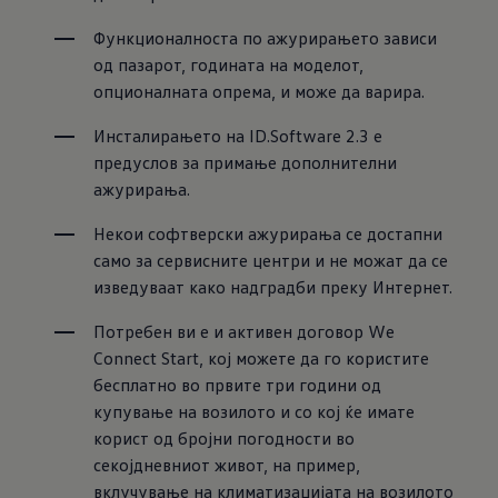
Функционалноста по ажурирањето зависи 
од пазарот, годината на моделот, 
опционалната опрема, и може да варира.
Инсталирањето на ID.Software 2.3 е 
предуслов за примање дополнителни 
ажурирања.
Некои софтверски ажурирања се достапни 
само за сервисните центри и не можат да се 
изведуваат како надградби преку Интернет.
Потребен ви е и активен договор We 
Connect Start, кој можете да го користите 
бесплатно во првите три години од 
купување на возилото и со кој ќе имате 
корист од бројни погодности во 
секојдневниот живот, на пример, 
вклучување на климатизацијата на возилото 