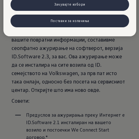
Интернет
Зачувајте избори
Поставки за колачиња
Ги послушавме Вашите барања. Со помош на
вашите повратни информации, составивме
сеопфатно ажурирање на софтверот, верзија
ID.Software 2.3, за вас. Ова ажурирање може
да се инсталира на сите возила од ID.
семејството на Volkswagen, за прв пат исто
така онлајн, односно без посета на сервисниот
центар. Откријте што има ново овде.
Совети:
Предуслов за ажурирања преку Интернет е 
ID.Software 2.1 инсталиран на вашето 
возило и постоечки We Connect Start 
договор.*