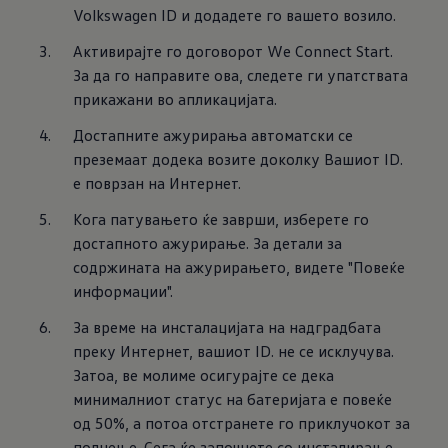
Volkswagen ID и додадете го вашето возило.
Активирајте го договорот We Connect Start. 
За да го направите ова, следете ги упатствата 
прикажани во апликацијата.
Достапните ажурирања автоматски се 
преземаат додека возите доколку Вашиот ID. 
е поврзан на Интернет.
Кога патувањето ќе заврши, изберете го 
достапното ажурирање. За детали за 
содржината на ажурирањето, видете "Повеќе 
информации".
За време на инсталацијата на надградбата 
преку Интернет, вашиот ID. не се исклучува. 
Затоа, ве молиме осигурајте се дека 
минималниот статус на батеријата е повеќе 
од 50%, а потоа отстранете го приклучокот за 
полнење. Сега ќе започнете со инсталирање 