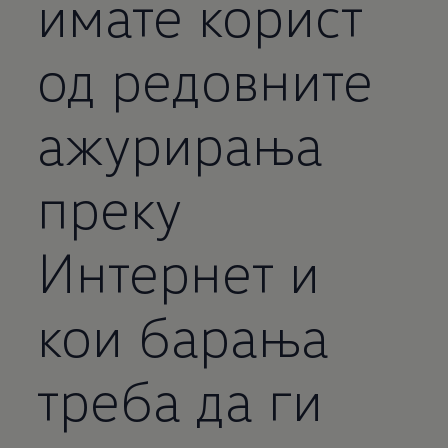
имате корист
од редовните
ажурирања
преку
Интернет и
кои барања
треба да ги