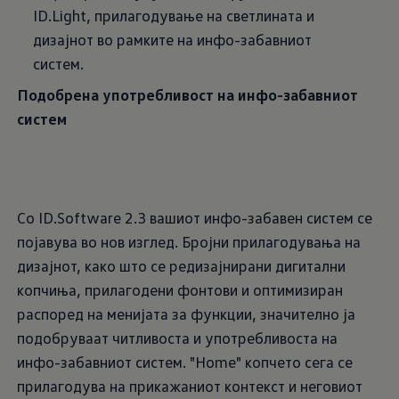
ID.Light, прилагодување на светлината и
дизајнот во рамките на инфо-забавниот
систем.
Подобрена употребливост на инфо-забавниот
систем
Со ID.Software 2.3 вашиот инфо-забавен систем се
појавува во нов изглед. Бројни прилагодувања на
дизајнот, како што се редизајнирани дигитални
копчиња, прилагодени фонтови и оптимизиран
распоред на менијата за функции, значително ја
подобруваат читливоста и употребливоста на
инфо-забавниот систем. "Home" копчето сега се
прилагодува на прикажаниот контекст и неговиот