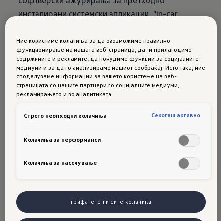
софтверски ажурирања за претходно
инсталирани системски апликации, "in-car
applications". Овие апликации не се
компатибилни со ID. преку интернет.
Ние користиме колачиња за да овозможиме правилно
функционирање на нашата веб-страница, да ги прилагодиме
Ажурирањата на софтверот се поврзани и
содржините и рекламите, да понудиме функции за социјалните
можат да се инсталираат одделно. Во некои
медиуми и за да го анализираме нашиот сообраќај. Исто така, ние
споделуваме информации за вашето користење на веб-
случаи најнова софтверска верзија на ID. може
страницата со нашите партнери во социјалните медиуми,
да биде побарана.
рекламирањето и во аналитиката.
Секогаш активно
Строго неопходни колачиња
Барања за
Колачиња за перформанси
ажурирање
Колачиња за насочување
преку
прифатете ги сите колачиња