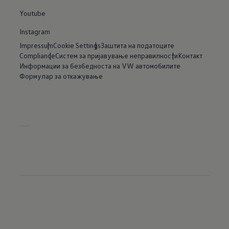
Youtube
Instagram
Impressum
Cookie Settings
Заштита на податоците
Compliance
Систем за пријавување неправилности
Контакт
Информации за безбедноста на VW автомобилите
Формулар за откажување