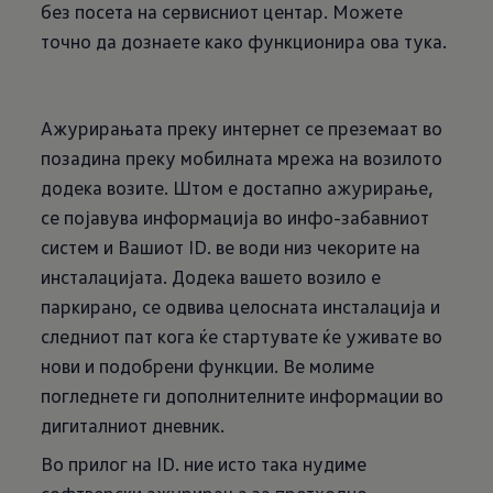
без посета на сервисниот центар. Можете
точно да дознаете како функционира ова тука.
Ажурирањата преку интернет се преземаат во
позадина преку мобилната мрежа на возилото
додека возите. Штом е достапно ажурирање,
се појавува информација во инфо-забавниот
систем и Вашиот ID. ве води низ чекорите на
инсталацијата. Додека вашето возило е
паркирано, се одвива целосната инсталација и
следниот пат кога ќе стартувате ќе уживате во
нови и подобрени функции. Ве молиме
погледнете ги дополнителните информации во
дигиталниот дневник.
Во прилог на ID. ние исто така нудиме