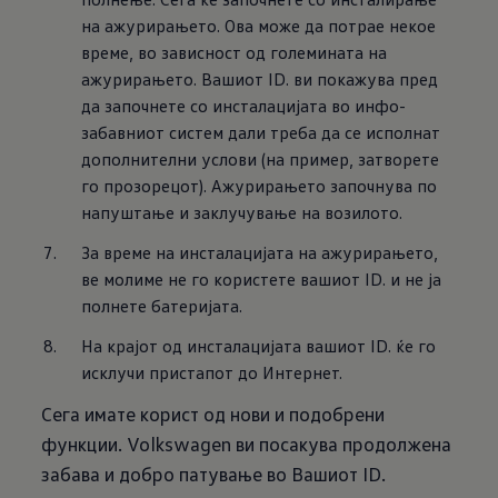
на ажурирањето. Ова може да потрае некое 
време, во зависност од големината на 
ажурирањето. Вашиот ID. ви покажува пред 
да започнете со инсталацијата во инфо-
забавниот систем дали треба да се исполнат 
дополнителни услови (на пример, затворете 
го прозорецот). Ажурирањето започнува по 
напуштање и заклучување на возилото.
За време на инсталацијата на ажурирањето, 
ве молиме не го користете вашиот ID. и не ја 
полнете батеријата.
На крајот од инсталацијата вашиот ID. ќе го 
исклучи пристапот до Интернет.
Сега имате корист од нови и подобрени
функции. Volkswagen ви посакува продолжена
забава и добро патување во Вашиот ID.