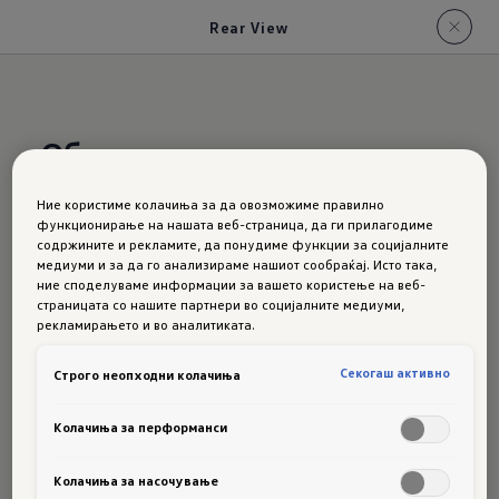
Rear View
Обратно со предвидливост.
Ние користиме колачиња за да овозможиме правилно
Taigo:
функционирање на нашата веб-страница, да ги прилагодиме
содржините и рекламите, да понудиме функции за социјалните
медиуми и за да го анализираме нашиот сообраќај. Исто така,
ние споделуваме информации за вашето користење на веб-
страницата со нашите партнери во социјалните медиуми,
Rear
рекламирањето и во аналитиката.
Секогаш активно
Строго неопходни колачиња
View
Колачиња за перформанси
Колачиња за насочување